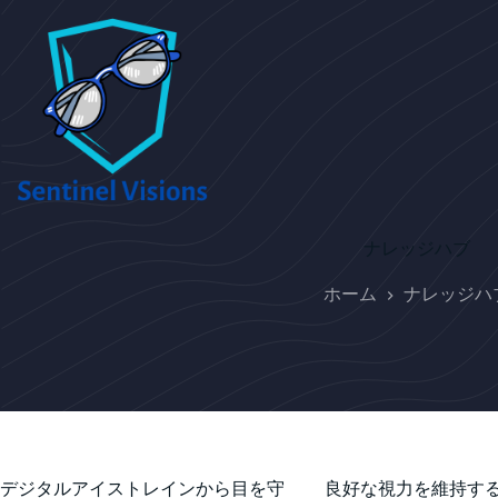
コ
ン
テ
ン
ツ
へ
ス
キ
ッ
プ
ナレッジハブ
ホーム
ナレッジハ
デジタルアイストレインから目を守
良好な視力を維持す