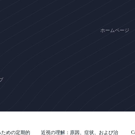
ホームページ
ブ
C
るための定期的
近視の理解：原因、症状、および治